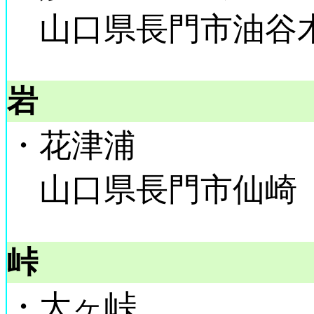
山口県長門市油谷
岩
・花津浦
山口県長門市仙崎
峠
・大ヶ峠