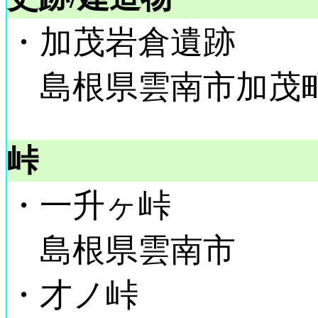
・加茂岩倉遺跡
島根県雲南市加茂町岩
峠
・一升ヶ峠
島根県雲南市
・才ノ峠