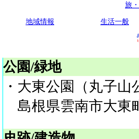
旅・
地域情報
生活一般
公園/緑地
・大東公園（丸子山
島根県雲南市大東
史跡/建造物