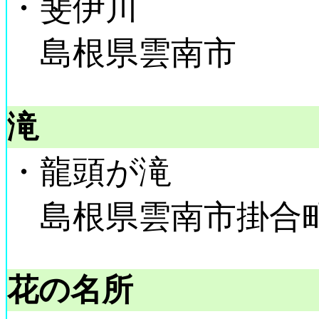
・斐伊川
島根県雲南市
滝
・龍頭が滝
島根県雲南市掛合
花の名所