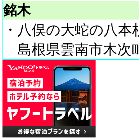
銘木
・八俣の大蛇の八本
島根県雲南市木次