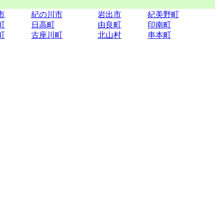
市
紀の川市
岩出市
紀美野町
町
日高町
由良町
印南町
町
古座川町
北山村
串本町