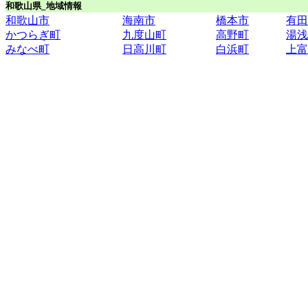
和歌山県_地域情報
和歌山市
海南市
橋本市
有田
かつらぎ町
九度山町
高野町
湯浅
みなべ町
日高川町
白浜町
上富