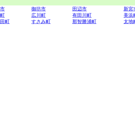
市
御坊市
田辺市
新宮
町
広川町
有田川町
美浜
田町
すさみ町
那智勝浦町
太地